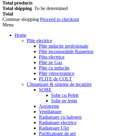
Total products
Total shipping
To be determined
Total
Continue shopping
Proceed to checkout
Menu
Home
Plite electrice
Plite inductie profesionale
Plite incorporabile Rangetop
Plita electrica
Plite pe Gaz
Plite cu inductie
Plite vitroceramice
PLITE de COLT
Climatizare & sisteme de incalzire
SOBE
Sobe cu Peleti
Sobe pe lemn
Aeroterme
Ventilatoare
Radiatoare cu halogen
Radiatoare electrice
Radiatoare Ulei
Purificatoare de aer