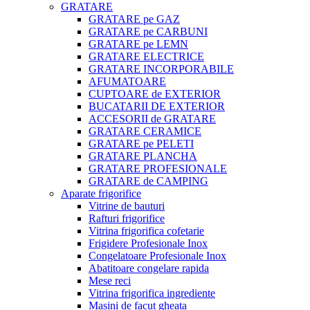
GRATARE
GRATARE pe GAZ
GRATARE pe CARBUNI
GRATARE pe LEMN
GRATARE ELECTRICE
GRATARE INCORPORABILE
AFUMATOARE
CUPTOARE de EXTERIOR
BUCATARII DE EXTERIOR
ACCESORII de GRATARE
GRATARE CERAMICE
GRATARE pe PELETI
GRATARE PLANCHA
GRATARE PROFESIONALE
GRATARE de CAMPING
Aparate frigorifice
Vitrine de bauturi
Rafturi frigorifice
Vitrina frigorifica cofetarie
Frigidere Profesionale Inox
Congelatoare Profesionale Inox
Abatitoare congelare rapida
Mese reci
Vitrina frigorifica ingrediente
Masini de facut gheata