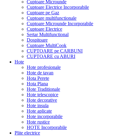
Cuptoare Microunde
Cuptoare Electrice Incorporabile
Cuptoare pe Gaz
Cuptoare multifunctionale
Cuptoare Microunde Incorporabile
Cuptoare Electrice
Sertar Multifunctional
Dospitoare
Cuptoare MultiCook
CUPTOARE pe CARBUNI
CUPTOARE cu ABURI
Hote
Hote profesionale
Hote de tavan
Hota Perete
Hota Plana
Hote Traditionale
Hote telescopice
Hote decorative
Hote insula
Hote aplicate
Hote incorporabile
Hote rustice
HOTE Incorporabile
Plite electrice