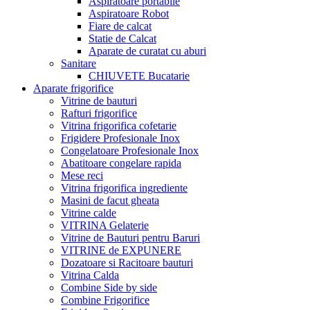
Aspiratoare portabile
Aspiratoare Robot
Fiare de calcat
Statie de Calcat
Aparate de curatat cu aburi
Sanitare
CHIUVETE Bucatarie
Aparate frigorifice
Vitrine de bauturi
Rafturi frigorifice
Vitrina frigorifica cofetarie
Frigidere Profesionale Inox
Congelatoare Profesionale Inox
Abatitoare congelare rapida
Mese reci
Vitrina frigorifica ingrediente
Masini de facut gheata
Vitrine calde
VITRINA Gelaterie
Vitrine de Bauturi pentru Baruri
VITRINE de EXPUNERE
Dozatoare si Racitoare bauturi
Vitrina Calda
Combine Side by side
Combine Frigorifice