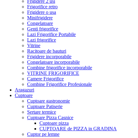
Frigidere 2 usi
Frigorifice retro
Frigidere o usa
Minifrigidere
Congelatoare
Genti frigorifice
Lazi Frigorifice Portabile
Lazi frigorifice
Vitrine
Racitoare de bauturi
Frigidere incorporabile
Congelatoare incorporabile
Combine frigorifice incorporabile
VITRINE FRIGORIFICE
Camere Frigorifice
Combine Frigorifice Profesionale
Aragazuri
Cuptoare
Cuptoare gastronomie
Cuptoare Patiserie
Sertare termice
Cuptoare Pizza Casnice
Cuptoare pizza
CUPTOARE de PIZZA in GRADINA
Cuptor pe lemne