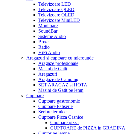
Televizoare LED
Televizoare QLED
Televizoare OLED
Televizoare MiniLED
Monitoare
SoundBar
Sisteme Audio
Boxe
Radio
HiFi Audio
Aragazuri si cuptoare cu microunde
Aragaze profesionale
Masini de Gatit
Aragazuri
Aragaze de Camping
SET ARAGAZ si HOTA
Masini de Gatit pe lemn
Cuptoare
Cuptoare gastronomie
Cuptoare Patiserie
Sertare termice
Cuptoare Pizza Casnice
Cuptoare pizza
CUPTOARE de PIZZA in GRADINA
Cuptor pe lemne