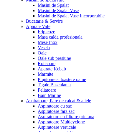
Masini de Spalat
Masini de Spalat Vase
Masini de Spalat Vase Incorporabile
Bucatarie & Servire
Aparate Vafe
Fripteoze
Masa calda profesionala
Mese Inox
Vesela
Oale
Oale sub presiune
Rotisoare
Aparate Kebab
Marmite
Prajitoare si toastere paine
Tigaie Basculanta
Feliatoare
Bain Marine
Aspiratoare, fiare de calcat & altele
Aspiratoare cu sac
Aspiratoare fara sac
Aspiratoare cu filtrare prin apa
Aspiratoare Multicyclone
Aspiratoare verticale