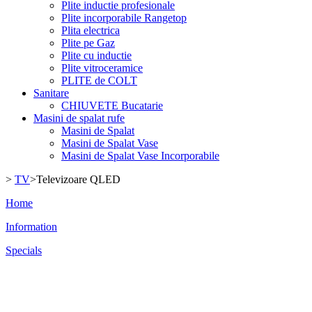
Plite inductie profesionale
Plite incorporabile Rangetop
Plita electrica
Plite pe Gaz
Plite cu inductie
Plite vitroceramice
PLITE de COLT
Sanitare
CHIUVETE Bucatarie
Masini de spalat rufe
Masini de Spalat
Masini de Spalat Vase
Masini de Spalat Vase Incorporabile
>
TV
>
Televizoare QLED
Home
Information
Specials