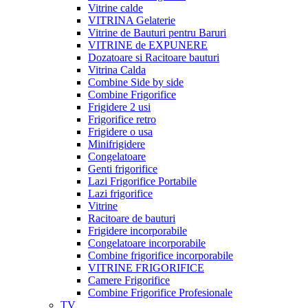
Vitrine calde
VITRINA Gelaterie
Vitrine de Bauturi pentru Baruri
VITRINE de EXPUNERE
Dozatoare si Racitoare bauturi
Vitrina Calda
Combine Side by side
Combine Frigorifice
Frigidere 2 usi
Frigorifice retro
Frigidere o usa
Minifrigidere
Congelatoare
Genti frigorifice
Lazi Frigorifice Portabile
Lazi frigorifice
Vitrine
Racitoare de bauturi
Frigidere incorporabile
Congelatoare incorporabile
Combine frigorifice incorporabile
VITRINE FRIGORIFICE
Camere Frigorifice
Combine Frigorifice Profesionale
TV