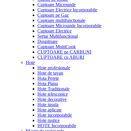
Cuptoare Microunde
Cuptoare Electrice Incorporabile
Cuptoare pe Gaz
Cuptoare multifunctionale
Cuptoare Microunde Incorporabile
Cuptoare Electrice
Sertar Multifunctional
Dospitoare
Cuptoare MultiCook
CUPTOARE pe CARBUNI
CUPTOARE cu ABURI
Hote
Hote profesionale
Hote de tavan
Hota Perete
Hota Plana
Hote Traditionale
Hote telescopice
Hote decorative
Hote insula
Hote aplicate
Hote incorporabile
Hote rustice
HOTE Incorporabile
Masini de spalat rufe