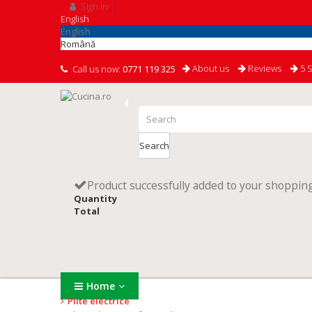
Sign in
English
English
Română
About us
Reviews
5 S
Call us now:
0771 119 325
Search
Product successfully added to your shopping
Quantity
Total
Home
Plite electrice