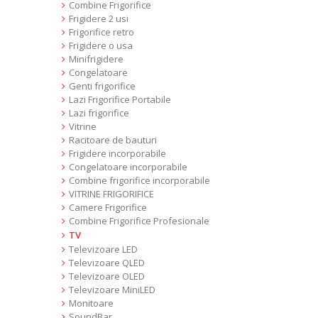
Combine Frigorifice
Frigidere 2 usi
Frigorifice retro
Frigidere o usa
Minifrigidere
Congelatoare
Genti frigorifice
Lazi Frigorifice Portabile
Lazi frigorifice
Vitrine
Racitoare de bauturi
Frigidere incorporabile
Congelatoare incorporabile
Combine frigorifice incorporabile
VITRINE FRIGORIFICE
Camere Frigorifice
Combine Frigorifice Profesionale
TV
Televizoare LED
Televizoare QLED
Televizoare OLED
Televizoare MiniLED
Monitoare
SoundBar