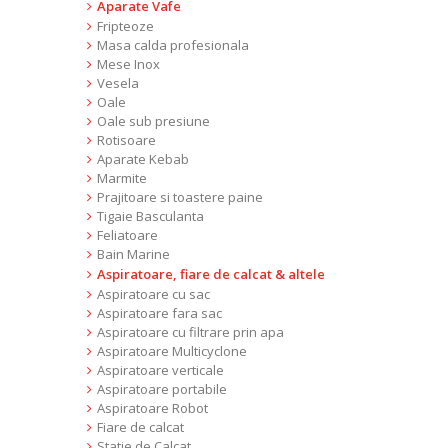
Aparate Vafe
Fripteoze
Masa calda profesionala
Mese Inox
Vesela
Oale
Oale sub presiune
Rotisoare
Aparate Kebab
Marmite
Prajitoare si toastere paine
Tigaie Basculanta
Feliatoare
Bain Marine
Aspiratoare, fiare de calcat & altele
Aspiratoare cu sac
Aspiratoare fara sac
Aspiratoare cu filtrare prin apa
Aspiratoare Multicyclone
Aspiratoare verticale
Aspiratoare portabile
Aspiratoare Robot
Fiare de calcat
Statie de Calcat