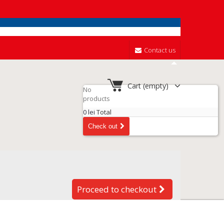
Contact us
Cart
(empty)
No
products
0 lei
Total
Check out
Proceed to checkout