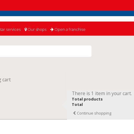
tar services
Our shops
Open a franchise
 cart
There is 1 item in your cart.
Total products
Total
Continue shopping