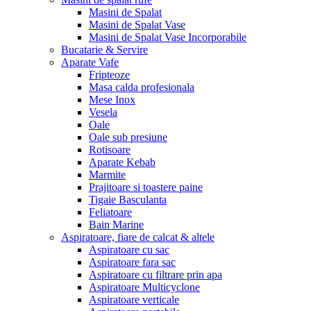
Masini de Spalat
Masini de Spalat Vase
Masini de Spalat Vase Incorporabile
Bucatarie & Servire
Aparate Vafe
Fripteoze
Masa calda profesionala
Mese Inox
Vesela
Oale
Oale sub presiune
Rotisoare
Aparate Kebab
Marmite
Prajitoare si toastere paine
Tigaie Basculanta
Feliatoare
Bain Marine
Aspiratoare, fiare de calcat & altele
Aspiratoare cu sac
Aspiratoare fara sac
Aspiratoare cu filtrare prin apa
Aspiratoare Multicyclone
Aspiratoare verticale