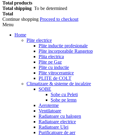
Total products
Total shipping
To be determined
Total
Continue shopping
Proceed to checkout
Menu
Home
Plite electrice
Plite inductie profesionale
Plite incorporabile Rangetop
Plita electrica
Plite pe Gaz
Plite cu inductie
Plite vitroceramice
PLITE de COLT
Climatizare & sisteme de incalzire
SOBE
Sobe cu Peleti
Sobe pe lemn
Aeroterme
Ventilatoare
Radiatoare cu halogen
Radiatoare electrice
Radiatoare Ulei
Purificatoare de aer