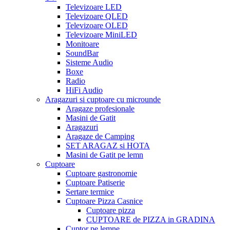
Televizoare LED
Televizoare QLED
Televizoare OLED
Televizoare MiniLED
Monitoare
SoundBar
Sisteme Audio
Boxe
Radio
HiFi Audio
Aragazuri si cuptoare cu microunde
Aragaze profesionale
Masini de Gatit
Aragazuri
Aragaze de Camping
SET ARAGAZ si HOTA
Masini de Gatit pe lemn
Cuptoare
Cuptoare gastronomie
Cuptoare Patiserie
Sertare termice
Cuptoare Pizza Casnice
Cuptoare pizza
CUPTOARE de PIZZA in GRADINA
Cuptor pe lemne