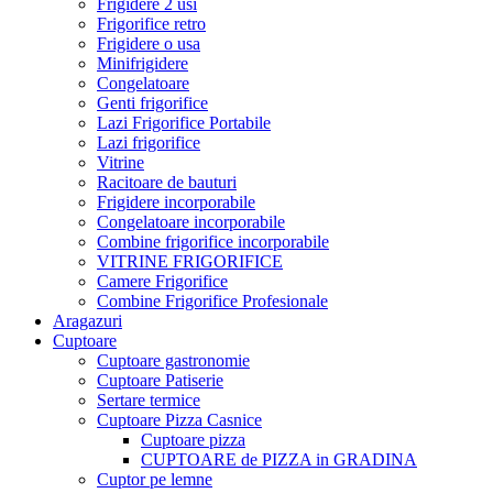
Frigidere 2 usi
Frigorifice retro
Frigidere o usa
Minifrigidere
Congelatoare
Genti frigorifice
Lazi Frigorifice Portabile
Lazi frigorifice
Vitrine
Racitoare de bauturi
Frigidere incorporabile
Congelatoare incorporabile
Combine frigorifice incorporabile
VITRINE FRIGORIFICE
Camere Frigorifice
Combine Frigorifice Profesionale
Aragazuri
Cuptoare
Cuptoare gastronomie
Cuptoare Patiserie
Sertare termice
Cuptoare Pizza Casnice
Cuptoare pizza
CUPTOARE de PIZZA in GRADINA
Cuptor pe lemne