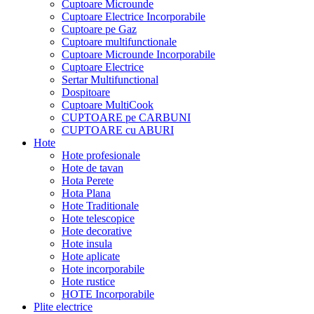
Cuptoare Microunde
Cuptoare Electrice Incorporabile
Cuptoare pe Gaz
Cuptoare multifunctionale
Cuptoare Microunde Incorporabile
Cuptoare Electrice
Sertar Multifunctional
Dospitoare
Cuptoare MultiCook
CUPTOARE pe CARBUNI
CUPTOARE cu ABURI
Hote
Hote profesionale
Hote de tavan
Hota Perete
Hota Plana
Hote Traditionale
Hote telescopice
Hote decorative
Hote insula
Hote aplicate
Hote incorporabile
Hote rustice
HOTE Incorporabile
Plite electrice