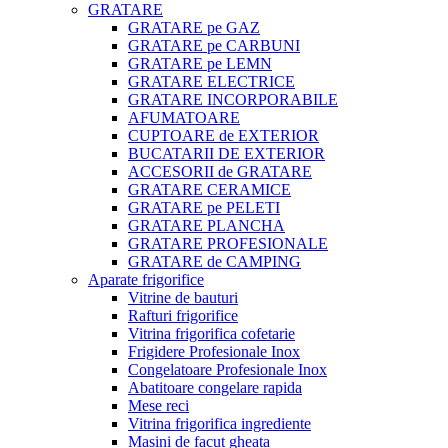
GRATARE
GRATARE pe GAZ
GRATARE pe CARBUNI
GRATARE pe LEMN
GRATARE ELECTRICE
GRATARE INCORPORABILE
AFUMATOARE
CUPTOARE de EXTERIOR
BUCATARII DE EXTERIOR
ACCESORII de GRATARE
GRATARE CERAMICE
GRATARE pe PELETI
GRATARE PLANCHA
GRATARE PROFESIONALE
GRATARE de CAMPING
Aparate frigorifice
Vitrine de bauturi
Rafturi frigorifice
Vitrina frigorifica cofetarie
Frigidere Profesionale Inox
Congelatoare Profesionale Inox
Abatitoare congelare rapida
Mese reci
Vitrina frigorifica ingrediente
Masini de facut gheata