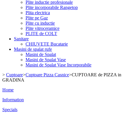
Plite inductie profesionale
Plite incorporabile Rangetop
Plita electrica
Plite pe Gaz
Plite cu inductie
Plite vitroceramice
PLITE de COLT
Sanitare
CHIUVETE Bucatarie
Masini de spalat rufe
Masini de Spalat
Masini de Spalat Vase
Masini de Spalat Vase Incorporabile
>
Cuptoare
>
Cuptoare Pizza Casnice
>
CUPTOARE de PIZZA in
GRADINA
Home
Information
Specials