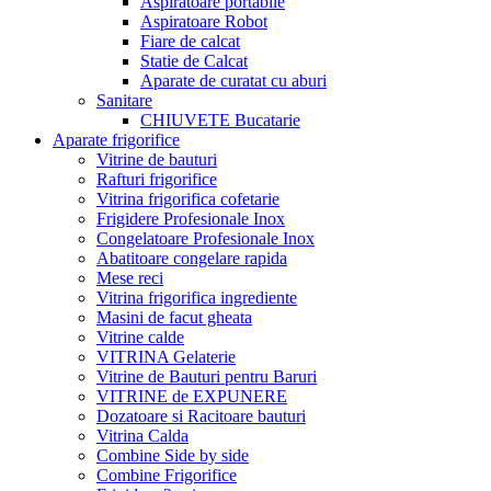
Aspiratoare portabile
Aspiratoare Robot
Fiare de calcat
Statie de Calcat
Aparate de curatat cu aburi
Sanitare
CHIUVETE Bucatarie
Aparate frigorifice
Vitrine de bauturi
Rafturi frigorifice
Vitrina frigorifica cofetarie
Frigidere Profesionale Inox
Congelatoare Profesionale Inox
Abatitoare congelare rapida
Mese reci
Vitrina frigorifica ingrediente
Masini de facut gheata
Vitrine calde
VITRINA Gelaterie
Vitrine de Bauturi pentru Baruri
VITRINE de EXPUNERE
Dozatoare si Racitoare bauturi
Vitrina Calda
Combine Side by side
Combine Frigorifice