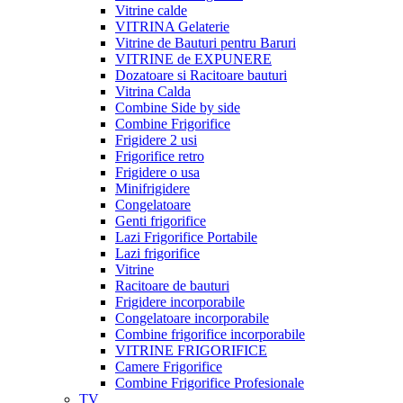
Vitrine calde
VITRINA Gelaterie
Vitrine de Bauturi pentru Baruri
VITRINE de EXPUNERE
Dozatoare si Racitoare bauturi
Vitrina Calda
Combine Side by side
Combine Frigorifice
Frigidere 2 usi
Frigorifice retro
Frigidere o usa
Minifrigidere
Congelatoare
Genti frigorifice
Lazi Frigorifice Portabile
Lazi frigorifice
Vitrine
Racitoare de bauturi
Frigidere incorporabile
Congelatoare incorporabile
Combine frigorifice incorporabile
VITRINE FRIGORIFICE
Camere Frigorifice
Combine Frigorifice Profesionale
TV