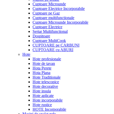
Cuptoare Microunde
Cuptoare Electrice Incorporabile
Cuptoare pe Gaz
Cuptoare multifunctionale
Cuptoare Microunde Incorporabile
Cuptoare Electrice
Sertar Multifunctional
Dospitoare
Cuptoare MultiCook
CUPTOARE pe CARBUNI
CUPTOARE cu ABURI
Hote
Hote profesionale
Hote de tavan
Hota Perete
Hota Plana
Hote Traditionale
Hote telescopice
Hote decorative
Hote insula
Hote aplicate
Hote incorporabile
Hote rustice
HOTE Incorporabile
Masini de spalat rufe