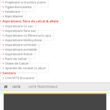
Prajitoare si toastere paine
Tigaie Basculanta
Feliatoare
Bain Marine
Aspiratoare, fiare de calcat & altele
Aspiratoare cu sac
Aspiratoare fara sac
Aspiratoare cu filtrare prin apa
Aspiratoare Multicyclone
Aspiratoare verticale
Aspiratoare portabile
Aspiratoare Robot
Fiare de calcat
Statie de Calcat
Aparate de curatat cu aburi
Sanitare
CHIUVETE Bucatarie
HOTE
HOTE TRADITIONALE