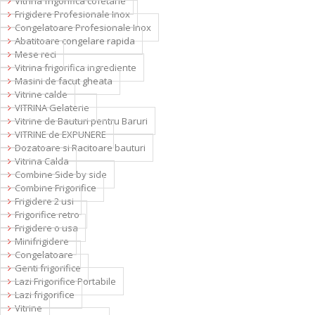
Vitrina frigorifica cofetarie
Frigidere Profesionale Inox
Congelatoare Profesionale Inox
Abatitoare congelare rapida
Mese reci
Vitrina frigorifica ingrediente
Masini de facut gheata
Vitrine calde
VITRINA Gelaterie
Vitrine de Bauturi pentru Baruri
VITRINE de EXPUNERE
Dozatoare si Racitoare bauturi
Vitrina Calda
Combine Side by side
Combine Frigorifice
Frigidere 2 usi
Frigorifice retro
Frigidere o usa
Minifrigidere
Congelatoare
Genti frigorifice
Lazi Frigorifice Portabile
Lazi frigorifice
Vitrine