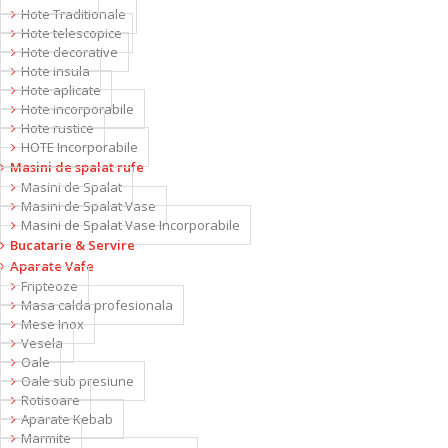
Hote Traditionale
Hote telescopice
Hote decorative
Hote insula
Hote aplicate
Hote incorporabile
Hote rustice
HOTE Incorporabile
Masini de spalat rufe
Masini de Spalat
Masini de Spalat Vase
Masini de Spalat Vase Incorporabile
Bucatarie & Servire
Aparate Vafe
Fripteoze
Masa calda profesionala
Mese Inox
Vesela
Oale
Oale sub presiune
Rotisoare
Aparate Kebab
Marmite