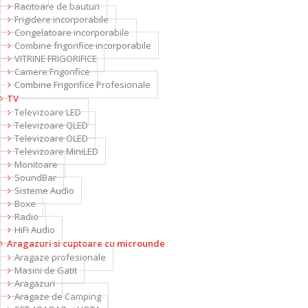
Racitoare de bauturi
Frigidere incorporabile
Congelatoare incorporabile
Combine frigorifice incorporabile
VITRINE FRIGORIFICE
Camere Frigorifice
Combine Frigorifice Profesionale
TV
Televizoare LED
Televizoare QLED
Televizoare OLED
Televizoare MiniLED
Monitoare
SoundBar
Sisteme Audio
Boxe
Radio
HiFi Audio
Aragazuri si cuptoare cu microunde
Aragaze profesionale
Masini de Gatit
Aragazuri
Aragaze de Camping