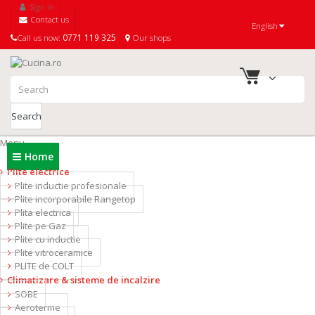
Sign in
Contact us
English
Call us now:
0771 119 325
Our shops
Search
Menu
Home
Plite electrice
Plite inductie profesionale
Plite incorporabile Rangetop
Plita electrica
Plite pe Gaz
Plite cu inductie
Plite vitroceramice
PLITE de COLT
Climatizare & sisteme de incalzire
SOBE
Aeroterme