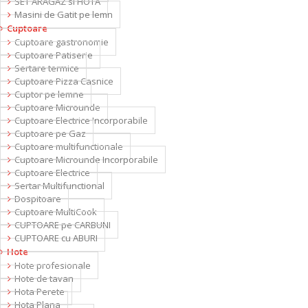
SET ARAGAZ si HOTA
Masini de Gatit pe lemn
Cuptoare
Cuptoare gastronomie
Cuptoare Patiserie
Sertare termice
Cuptoare Pizza Casnice
Cuptor pe lemne
Cuptoare Microunde
Cuptoare Electrice Incorporabile
Cuptoare pe Gaz
Cuptoare multifunctionale
Cuptoare Microunde Incorporabile
Cuptoare Electrice
Sertar Multifunctional
Dospitoare
Cuptoare MultiCook
CUPTOARE pe CARBUNI
CUPTOARE cu ABURI
Hote
Hote profesionale
Hote de tavan
Hota Perete
Hota Plana