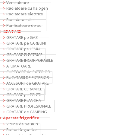
Ventilatoare
Radiatoare cu halogen
Radiatoare electrice
Radiatoare Ulei
Purificatoare de aer
GRATARE
GRATARE pe GAZ
GRATARE pe CARBUNI
GRATARE pe LEMN
GRATARE ELECTRICE
GRATARE INCORPORABILE
AFUMATOARE
CUPTOARE de EXTERIOR
BUCATARII DE EXTERIOR
ACCESORII de GRATARE
GRATARE CERAMICE
GRATARE pe PELETI
GRATARE PLANCHA
GRATARE PROFESIONALE
GRATARE de CAMPING
Aparate frigorifice
Vitrine de bauturi
Rafturi frigorifice