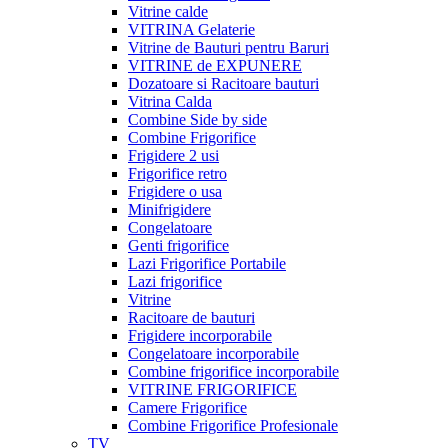
Vitrine calde
VITRINA Gelaterie
Vitrine de Bauturi pentru Baruri
VITRINE de EXPUNERE
Dozatoare si Racitoare bauturi
Vitrina Calda
Combine Side by side
Combine Frigorifice
Frigidere 2 usi
Frigorifice retro
Frigidere o usa
Minifrigidere
Congelatoare
Genti frigorifice
Lazi Frigorifice Portabile
Lazi frigorifice
Vitrine
Racitoare de bauturi
Frigidere incorporabile
Congelatoare incorporabile
Combine frigorifice incorporabile
VITRINE FRIGORIFICE
Camere Frigorifice
Combine Frigorifice Profesionale
TV