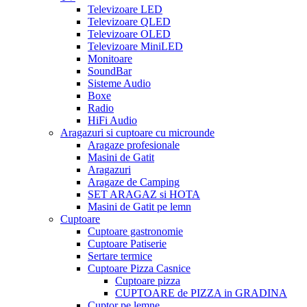
Televizoare LED
Televizoare QLED
Televizoare OLED
Televizoare MiniLED
Monitoare
SoundBar
Sisteme Audio
Boxe
Radio
HiFi Audio
Aragazuri si cuptoare cu microunde
Aragaze profesionale
Masini de Gatit
Aragazuri
Aragaze de Camping
SET ARAGAZ si HOTA
Masini de Gatit pe lemn
Cuptoare
Cuptoare gastronomie
Cuptoare Patiserie
Sertare termice
Cuptoare Pizza Casnice
Cuptoare pizza
CUPTOARE de PIZZA in GRADINA
Cuptor pe lemne