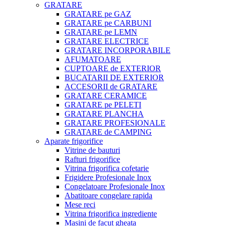
GRATARE
GRATARE pe GAZ
GRATARE pe CARBUNI
GRATARE pe LEMN
GRATARE ELECTRICE
GRATARE INCORPORABILE
AFUMATOARE
CUPTOARE de EXTERIOR
BUCATARII DE EXTERIOR
ACCESORII de GRATARE
GRATARE CERAMICE
GRATARE pe PELETI
GRATARE PLANCHA
GRATARE PROFESIONALE
GRATARE de CAMPING
Aparate frigorifice
Vitrine de bauturi
Rafturi frigorifice
Vitrina frigorifica cofetarie
Frigidere Profesionale Inox
Congelatoare Profesionale Inox
Abatitoare congelare rapida
Mese reci
Vitrina frigorifica ingrediente
Masini de facut gheata