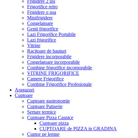
Frigidere 2 usi
Frigorifice retro
Frigidere o usa
Minifrigidere
Congelatoare
Genti frigorifice
Lazi Frigorifice Portabile
Lazi frigorifice
Vitrine
Racitoare de bauturi
Frigidere incorporabile
Congelatoare incorporabile
Combine frigorifice incorporabile
VITRINE FRIGORIFICE
Camere Frigorifice
Combine Frigorifice Profesionale
Aragazuri
Cuptoare
Cuptoare gastronomie
Cuptoare Patiserie
Sertare termice
Cuptoare Pizza Casnice
Cuptoare pizza
CUPTOARE de PIZZA in GRADINA
Cuptor pe lemne