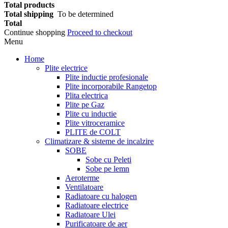
Total products
Total shipping
To be determined
Total
Continue shopping
Proceed to checkout
Menu
Home
Plite electrice
Plite inductie profesionale
Plite incorporabile Rangetop
Plita electrica
Plite pe Gaz
Plite cu inductie
Plite vitroceramice
PLITE de COLT
Climatizare & sisteme de incalzire
SOBE
Sobe cu Peleti
Sobe pe lemn
Aeroterme
Ventilatoare
Radiatoare cu halogen
Radiatoare electrice
Radiatoare Ulei
Purificatoare de aer