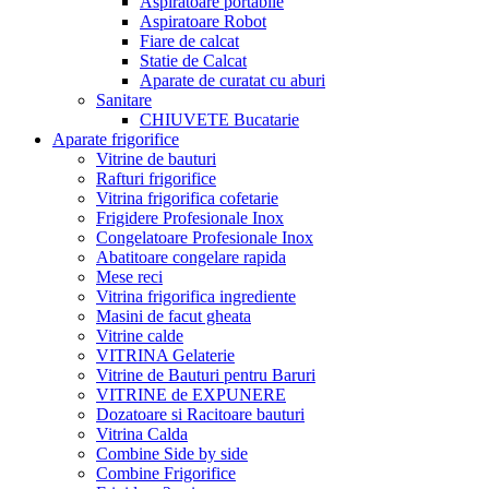
Aspiratoare portabile
Aspiratoare Robot
Fiare de calcat
Statie de Calcat
Aparate de curatat cu aburi
Sanitare
CHIUVETE Bucatarie
Aparate frigorifice
Vitrine de bauturi
Rafturi frigorifice
Vitrina frigorifica cofetarie
Frigidere Profesionale Inox
Congelatoare Profesionale Inox
Abatitoare congelare rapida
Mese reci
Vitrina frigorifica ingrediente
Masini de facut gheata
Vitrine calde
VITRINA Gelaterie
Vitrine de Bauturi pentru Baruri
VITRINE de EXPUNERE
Dozatoare si Racitoare bauturi
Vitrina Calda
Combine Side by side
Combine Frigorifice