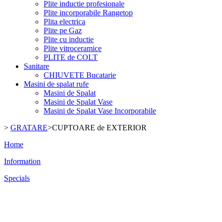
Plite inductie profesionale
Plite incorporabile Rangetop
Plita electrica
Plite pe Gaz
Plite cu inductie
Plite vitroceramice
PLITE de COLT
Sanitare
CHIUVETE Bucatarie
Masini de spalat rufe
Masini de Spalat
Masini de Spalat Vase
Masini de Spalat Vase Incorporabile
>
GRATARE
>
CUPTOARE de EXTERIOR
Home
Information
Specials