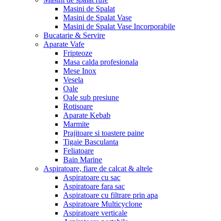
Masini de Spalat
Masini de Spalat Vase
Masini de Spalat Vase Incorporabile
Bucatarie & Servire
Aparate Vafe
Fripteoze
Masa calda profesionala
Mese Inox
Vesela
Oale
Oale sub presiune
Rotisoare
Aparate Kebab
Marmite
Prajitoare si toastere paine
Tigaie Basculanta
Feliatoare
Bain Marine
Aspiratoare, fiare de calcat & altele
Aspiratoare cu sac
Aspiratoare fara sac
Aspiratoare cu filtrare prin apa
Aspiratoare Multicyclone
Aspiratoare verticale