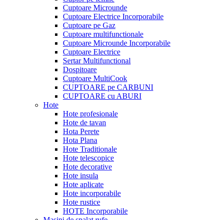
Cuptoare Microunde
Cuptoare Electrice Incorporabile
Cuptoare pe Gaz
Cuptoare multifunctionale
Cuptoare Microunde Incorporabile
Cuptoare Electrice
Sertar Multifunctional
Dospitoare
Cuptoare MultiCook
CUPTOARE pe CARBUNI
CUPTOARE cu ABURI
Hote
Hote profesionale
Hote de tavan
Hota Perete
Hota Plana
Hote Traditionale
Hote telescopice
Hote decorative
Hote insula
Hote aplicate
Hote incorporabile
Hote rustice
HOTE Incorporabile
Masini de spalat rufe