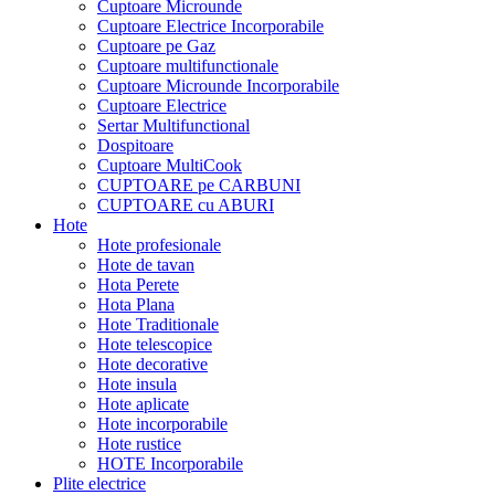
Cuptoare Microunde
Cuptoare Electrice Incorporabile
Cuptoare pe Gaz
Cuptoare multifunctionale
Cuptoare Microunde Incorporabile
Cuptoare Electrice
Sertar Multifunctional
Dospitoare
Cuptoare MultiCook
CUPTOARE pe CARBUNI
CUPTOARE cu ABURI
Hote
Hote profesionale
Hote de tavan
Hota Perete
Hota Plana
Hote Traditionale
Hote telescopice
Hote decorative
Hote insula
Hote aplicate
Hote incorporabile
Hote rustice
HOTE Incorporabile
Plite electrice