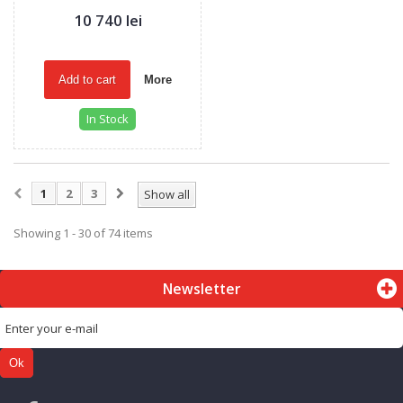
10 740 lei
Add to cart
More
In Stock
1
2
3
Show all
Showing 1 - 30 of 74 items
Newsletter
Ok