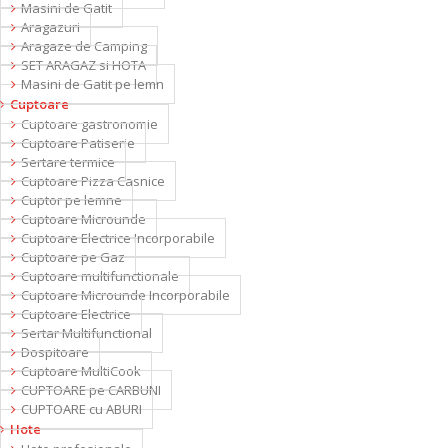
Masini de Gatit
Aragazuri
Aragaze de Camping
SET ARAGAZ si HOTA
Masini de Gatit pe lemn
Cuptoare
Cuptoare gastronomie
Cuptoare Patiserie
Sertare termice
Cuptoare Pizza Casnice
Cuptor pe lemne
Cuptoare Microunde
Cuptoare Electrice Incorporabile
Cuptoare pe Gaz
Cuptoare multifunctionale
Cuptoare Microunde Incorporabile
Cuptoare Electrice
Sertar Multifunctional
Dospitoare
Cuptoare MultiCook
CUPTOARE pe CARBUNI
CUPTOARE cu ABURI
Hote