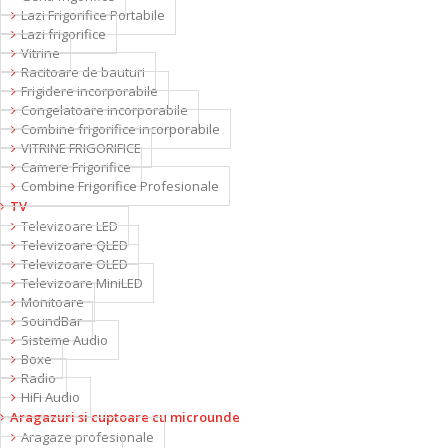
Lazi Frigorifice Portabile
Lazi frigorifice
Vitrine
Racitoare de bauturi
Frigidere incorporabile
Congelatoare incorporabile
Combine frigorifice incorporabile
VITRINE FRIGORIFICE
Camere Frigorifice
Combine Frigorifice Profesionale
TV
Televizoare LED
Televizoare QLED
Televizoare OLED
Televizoare MiniLED
Monitoare
SoundBar
Sisteme Audio
Boxe
Radio
HiFi Audio
Aragazuri si cuptoare cu microunde
Aragaze profesionale