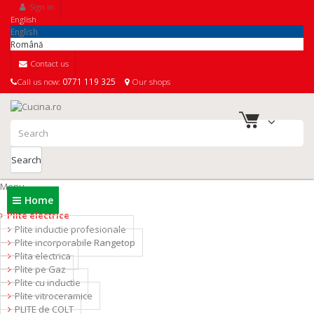
Sign in
English
English
Română
Contact us
Call us now:
0771 119 325
Our shops
Search
Menu
Home
Plite electrice
Plite inductie profesionale
Plite incorporabile Rangetop
Plita electrica
Plite pe Gaz
Plite cu inductie
Plite vitroceramice
PLITE de COLT