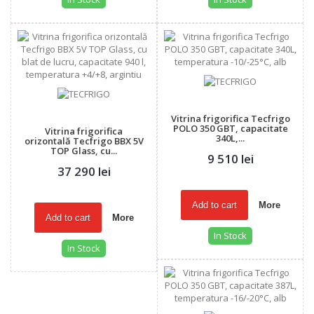
Vitrina frigorifica Tecfrigo
POLO 350 GBT, capacitate
Vitrina frigorifica
340L,...
orizontală Tecfrigo BBX 5V
TOP Glass, cu...
9 510 lei
37 290 lei
Add to cart
More
Add to cart
More
In Stock
In Stock