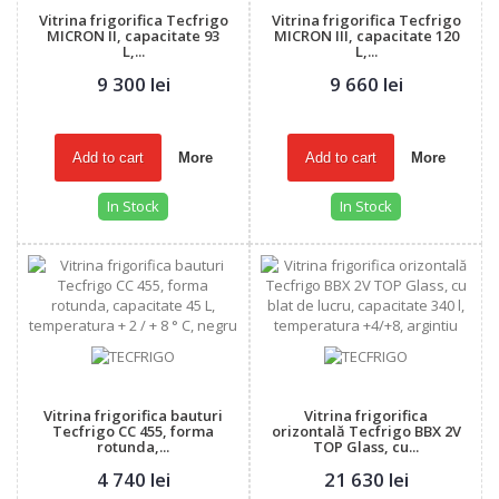
Vitrina frigorifica Tecfrigo
Vitrina frigorifica Tecfrigo
MICRON II, capacitate 93
MICRON III, capacitate 120
L,...
L,...
9 300 lei
9 660 lei
Add to cart
More
Add to cart
More
In Stock
In Stock
Vitrina frigorifica bauturi
Vitrina frigorifica
Tecfrigo CC 455, forma
orizontală Tecfrigo BBX 2V
rotunda,...
TOP Glass, cu...
4 740 lei
21 630 lei