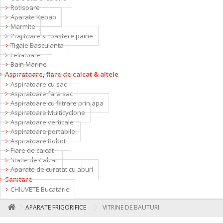
Rotisoare
Aparate Kebab
Marmite
Prajitoare si toastere paine
Tigaie Basculanta
Feliatoare
Bain Marine
Aspiratoare, fiare de calcat & altele
Aspiratoare cu sac
Aspiratoare fara sac
Aspiratoare cu filtrare prin apa
Aspiratoare Multicyclone
Aspiratoare verticale
Aspiratoare portabile
Aspiratoare Robot
Fiare de calcat
Statie de Calcat
Aparate de curatat cu aburi
Sanitare
CHIUVETE Bucatarie
APARATE FRIGORIFICE
VITRINE DE BAUTURI