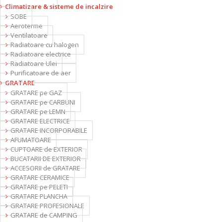
Climatizare & sisteme de incalzire
SOBE
Aeroterme
Ventilatoare
Radiatoare cu halogen
Radiatoare electrice
Radiatoare Ulei
Purificatoare de aer
GRATARE
GRATARE pe GAZ
GRATARE pe CARBUNI
GRATARE pe LEMN
GRATARE ELECTRICE
GRATARE INCORPORABILE
AFUMATOARE
CUPTOARE de EXTERIOR
BUCATARII DE EXTERIOR
ACCESORII de GRATARE
GRATARE CERAMICE
GRATARE pe PELETI
GRATARE PLANCHA
GRATARE PROFESIONALE
GRATARE de CAMPING