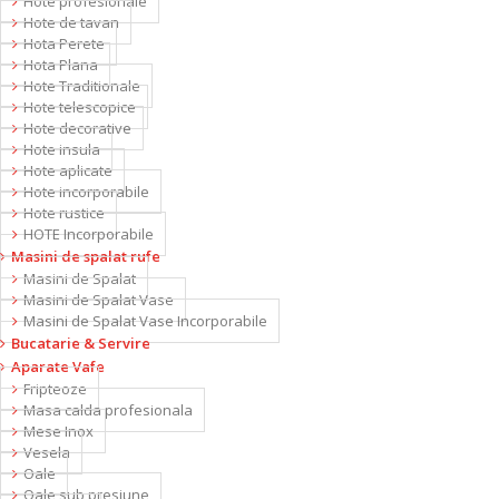
Hote profesionale
Hote de tavan
Hota Perete
Hota Plana
Hote Traditionale
Hote telescopice
Hote decorative
Hote insula
Hote aplicate
Hote incorporabile
Hote rustice
HOTE Incorporabile
Masini de spalat rufe
Masini de Spalat
Masini de Spalat Vase
Masini de Spalat Vase Incorporabile
Bucatarie & Servire
Aparate Vafe
Fripteoze
Masa calda profesionala
Mese Inox
Vesela
Oale
Oale sub presiune