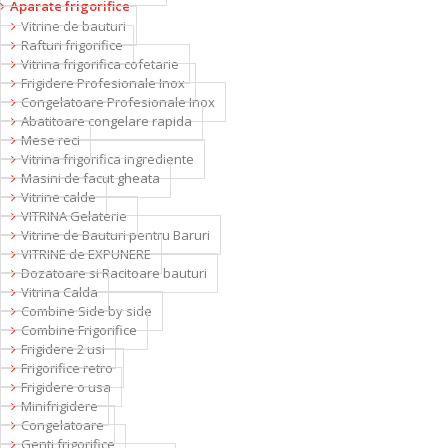
Aparate frigorifice
Vitrine de bauturi
Rafturi frigorifice
Vitrina frigorifica cofetarie
Frigidere Profesionale Inox
Congelatoare Profesionale Inox
Abatitoare congelare rapida
Mese reci
Vitrina frigorifica ingrediente
Masini de facut gheata
Vitrine calde
VITRINA Gelaterie
Vitrine de Bauturi pentru Baruri
VITRINE de EXPUNERE
Dozatoare si Racitoare bauturi
Vitrina Calda
Combine Side by side
Combine Frigorifice
Frigidere 2 usi
Frigorifice retro
Frigidere o usa
Minifrigidere
Congelatoare
Genti frigorifice