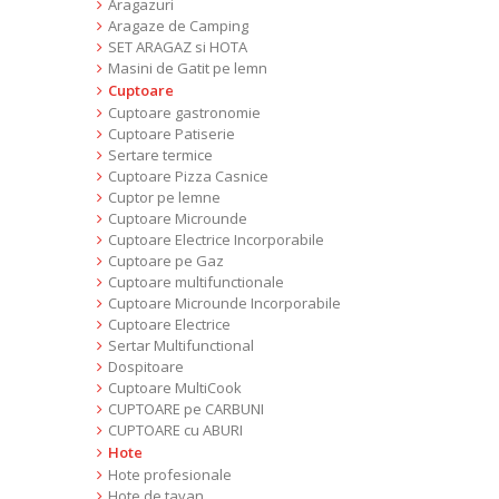
Aragazuri
Aragaze de Camping
SET ARAGAZ si HOTA
Masini de Gatit pe lemn
Cuptoare
Cuptoare gastronomie
Cuptoare Patiserie
Sertare termice
Cuptoare Pizza Casnice
Cuptor pe lemne
Cuptoare Microunde
Cuptoare Electrice Incorporabile
Cuptoare pe Gaz
Cuptoare multifunctionale
Cuptoare Microunde Incorporabile
Cuptoare Electrice
Sertar Multifunctional
Dospitoare
Cuptoare MultiCook
CUPTOARE pe CARBUNI
CUPTOARE cu ABURI
Hote
Hote profesionale
Hote de tavan