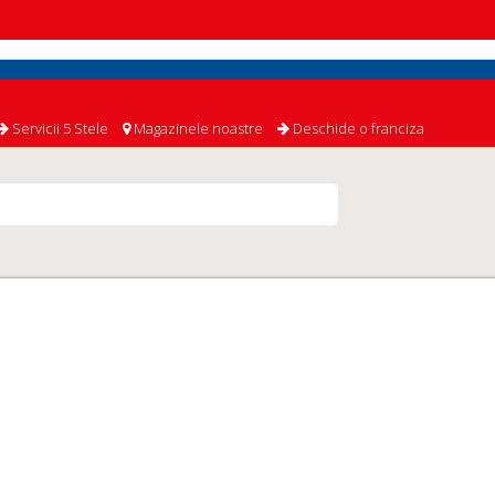
Servicii 5 Stele
Magazinele noastre
Deschide o franciza