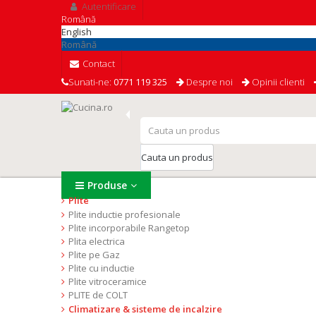
Autentificare
Română
English
Română
Contact
Sunati-ne:
0771 119 325
Despre noi
Opinii clienti
Cauta un produs
Produse
Plite
Plite inductie profesionale
Plite incorporabile Rangetop
Plita electrica
Plite pe Gaz
Plite cu inductie
Plite vitroceramice
PLITE de COLT
Climatizare & sisteme de incalzire