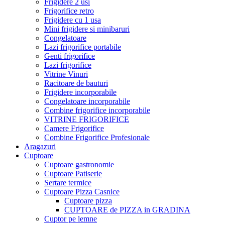
Frigidere 2 usi
Frigorifice retro
Frigidere cu 1 usa
Mini frigidere si minibaruri
Congelatoare
Lazi frigorifice portabile
Genti frigorifice
Lazi frigorifice
Vitrine Vinuri
Racitoare de bauturi
Frigidere incorporabile
Congelatoare incorporabile
Combine frigorifice incorporabile
VITRINE FRIGORIFICE
Camere Frigorifice
Combine Frigorifice Profesionale
Aragazuri
Cuptoare
Cuptoare gastronomie
Cuptoare Patiserie
Sertare termice
Cuptoare Pizza Casnice
Cuptoare pizza
CUPTOARE de PIZZA in GRADINA
Cuptor pe lemne