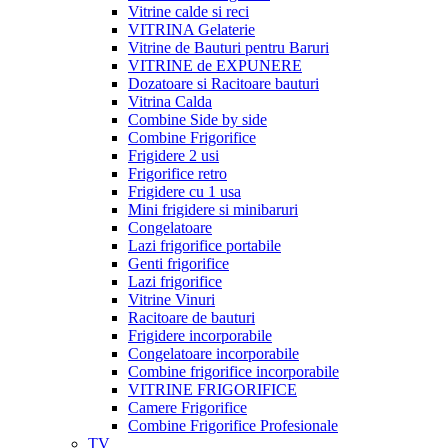
Vitrine calde si reci
VITRINA Gelaterie
Vitrine de Bauturi pentru Baruri
VITRINE de EXPUNERE
Dozatoare si Racitoare bauturi
Vitrina Calda
Combine Side by side
Combine Frigorifice
Frigidere 2 usi
Frigorifice retro
Frigidere cu 1 usa
Mini frigidere si minibaruri
Congelatoare
Lazi frigorifice portabile
Genti frigorifice
Lazi frigorifice
Vitrine Vinuri
Racitoare de bauturi
Frigidere incorporabile
Congelatoare incorporabile
Combine frigorifice incorporabile
VITRINE FRIGORIFICE
Camere Frigorifice
Combine Frigorifice Profesionale
TV