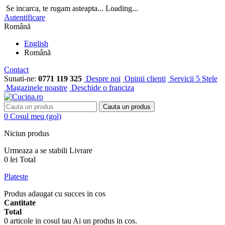
Se incarca, te rugam asteapta...
Loading...
Autentificare
Română
English
Română
Contact
Sunati-ne:
0771 119 325
Despre noi
Opinii clienti
Servicii 5 Stele
Magazinele noastre
Deschide o franciza
Cauta un produs
0
Cosul meu
(gol)
Niciun produs
Urmeaza a se stabili
Livrare
0 lei
Total
Plateste
Produs adaugat cu succes in cos
Cantitate
Total
0
articole in cosul tau
Ai un produs in cos.