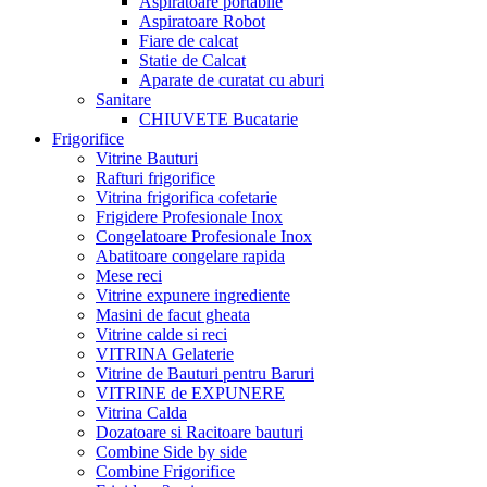
Aspiratoare portabile
Aspiratoare Robot
Fiare de calcat
Statie de Calcat
Aparate de curatat cu aburi
Sanitare
CHIUVETE Bucatarie
Frigorifice
Vitrine Bauturi
Rafturi frigorifice
Vitrina frigorifica cofetarie
Frigidere Profesionale Inox
Congelatoare Profesionale Inox
Abatitoare congelare rapida
Mese reci
Vitrine expunere ingrediente
Masini de facut gheata
Vitrine calde si reci
VITRINA Gelaterie
Vitrine de Bauturi pentru Baruri
VITRINE de EXPUNERE
Vitrina Calda
Dozatoare si Racitoare bauturi
Combine Side by side
Combine Frigorifice