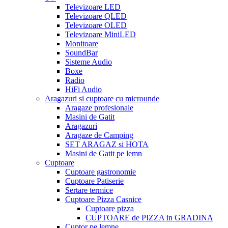
Televizoare LED
Televizoare QLED
Televizoare OLED
Televizoare MiniLED
Monitoare
SoundBar
Sisteme Audio
Boxe
Radio
HiFi Audio
Aragazuri si cuptoare cu microunde
Aragaze profesionale
Masini de Gatit
Aragazuri
Aragaze de Camping
SET ARAGAZ si HOTA
Masini de Gatit pe lemn
Cuptoare
Cuptoare gastronomie
Cuptoare Patiserie
Sertare termice
Cuptoare Pizza Casnice
Cuptoare pizza
CUPTOARE de PIZZA in GRADINA
Cuptor pe lemne