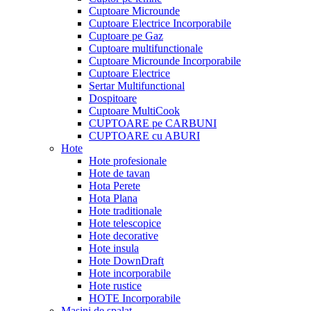
Cuptoare Microunde
Cuptoare Electrice Incorporabile
Cuptoare pe Gaz
Cuptoare multifunctionale
Cuptoare Microunde Incorporabile
Cuptoare Electrice
Sertar Multifunctional
Dospitoare
Cuptoare MultiCook
CUPTOARE pe CARBUNI
CUPTOARE cu ABURI
Hote
Hote profesionale
Hote de tavan
Hota Perete
Hota Plana
Hote traditionale
Hote telescopice
Hote decorative
Hote insula
Hote DownDraft
Hote incorporabile
Hote rustice
HOTE Incorporabile
Masini de spalat