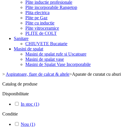
Plite inductie profesionale
Plite incorporabile Rangetop
Plita electrica
Plite pe Gaz
Plite cu inductie
Plite vitroceramice
PLITE de COLT
Sanitare
CHIUVETE Bucatarie
Masini de spalat
Masini de spalat rufe si Uscatoare
Masini de spalat vase
Masini de Spalat Vase Incorporabile
>
Aspiratoare, fiare de calcat & altele
>
Aparate de curatat cu aburi
Catalog de produse
Disponibilitate
In stoc
(1)
Conditie
Nou
(1)