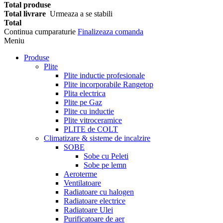
Total produse
Total livrare
Urmeaza a se stabili
Total
Continua cumparaturie
Finalizeaza comanda
Meniu
Produse
Plite
Plite inductie profesionale
Plite incorporabile Rangetop
Plita electrica
Plite pe Gaz
Plite cu inductie
Plite vitroceramice
PLITE de COLT
Climatizare & sisteme de incalzire
SOBE
Sobe cu Peleti
Sobe pe lemn
Aeroterme
Ventilatoare
Radiatoare cu halogen
Radiatoare electrice
Radiatoare Ulei
Purificatoare de aer