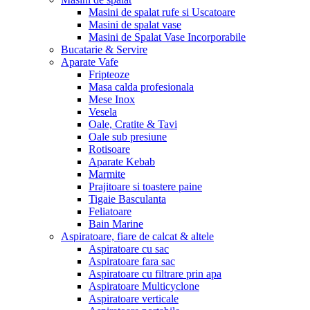
Masini de spalat rufe si Uscatoare
Masini de spalat vase
Masini de Spalat Vase Incorporabile
Bucatarie & Servire
Aparate Vafe
Fripteoze
Masa calda profesionala
Mese Inox
Vesela
Oale, Cratite & Tavi
Oale sub presiune
Rotisoare
Aparate Kebab
Marmite
Prajitoare si toastere paine
Tigaie Basculanta
Feliatoare
Bain Marine
Aspiratoare, fiare de calcat & altele
Aspiratoare cu sac
Aspiratoare fara sac
Aspiratoare cu filtrare prin apa
Aspiratoare Multicyclone
Aspiratoare verticale