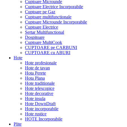
Cuptoare Microunde
Cuptoare Electrice Incorporabile
Cuptoare pe Gaz
Cuptoare multifunctionale
Cuptoare Microunde Incorporabile
Cuptoare Electrice
Sertar Multifunctional
Dospitoare
Cuptoare MultiCook
CUPTOARE pe CARBUNI
CUPTOARE cu ABURI
Hote
Hote profesionale
Hote de tavan
Hota Perete
Hota Plana
Hote traditionale
Hote telescopice
Hote decorative
Hote insula
Hote DownDraft
Hote incorporabile
Hote rustice
HOTE Incorporabile
Plite