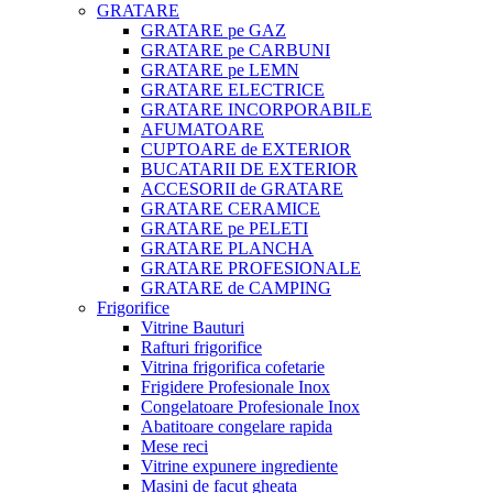
GRATARE
GRATARE pe GAZ
GRATARE pe CARBUNI
GRATARE pe LEMN
GRATARE ELECTRICE
GRATARE INCORPORABILE
AFUMATOARE
CUPTOARE de EXTERIOR
BUCATARII DE EXTERIOR
ACCESORII de GRATARE
GRATARE CERAMICE
GRATARE pe PELETI
GRATARE PLANCHA
GRATARE PROFESIONALE
GRATARE de CAMPING
Frigorifice
Vitrine Bauturi
Rafturi frigorifice
Vitrina frigorifica cofetarie
Frigidere Profesionale Inox
Congelatoare Profesionale Inox
Abatitoare congelare rapida
Mese reci
Vitrine expunere ingrediente
Masini de facut gheata