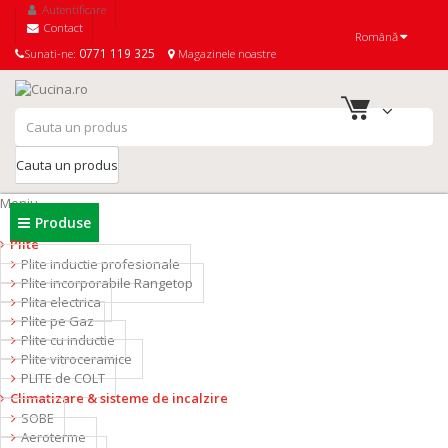
Autentificare
Contact
Română
Sunati-ne:
0771 119 325
Magazinele noastre
Cauta un produs
Meniu
Produse
Plite
Plite inductie profesionale
Plite incorporabile Rangetop
Plita electrica
Plite pe Gaz
Plite cu inductie
Plite vitroceramice
PLITE de COLT
Climatizare & sisteme de incalzire
SOBE
Aeroterme