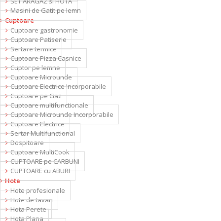
SET ARAGAZ si HOTA
Masini de Gatit pe lemn
Cuptoare
Cuptoare gastronomie
Cuptoare Patiserie
Sertare termice
Cuptoare Pizza Casnice
Cuptor pe lemne
Cuptoare Microunde
Cuptoare Electrice Incorporabile
Cuptoare pe Gaz
Cuptoare multifunctionale
Cuptoare Microunde Incorporabile
Cuptoare Electrice
Sertar Multifunctional
Dospitoare
Cuptoare MultiCook
CUPTOARE pe CARBUNI
CUPTOARE cu ABURI
Hote
Hote profesionale
Hote de tavan
Hota Perete
Hota Plana