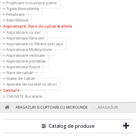
Prajitoare si toastere paine
Tigaie Basculanta
Feliatoare
Bain Marine
Aspiratoare, fiare de calcat & altele
Aspiratoare cu sac
Aspiratoare fara sac
Aspiratoare cu filtrare prin apa
Aspiratoare Multicyclone
Aspiratoare verticale
Aspiratoare portabile
Aspiratoare Robot
Fiare de calcat
Statie de Calcat
Aparate de curatat cu aburi
Sanitare
CHIUVETE Bucatarie
ARAGAZURI SI CUPTOARE CU MICROUNDE
ARAGAZURI
Catalog de produse