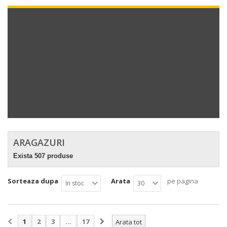
ARAGAZURI
Exista 507 produse
Sorteaza dupa
Arata
pe pagina
In stoc
30
1
2
3
...
17
Arata tot