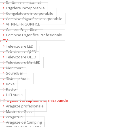
Racitoare de bauturi
Frigidere incorporabile
Congelatoare incorporabile
Combine frigorifice incorporabile
VITRINE FRIGORIFICE
Camere Frigorifice
Combine Frigorifice Profesionale
TV
Televizoare LED
Televizoare QLED
Televizoare OLED
Televizoare MiniLED
Monitoare
SoundBar
Sisteme Audio
Boxe
Radio
HiFi Audio
Aragazuri si cuptoare cu microunde
Aragaze profesionale
Masini de Gatit
Aragazuri
Aragaze de Camping