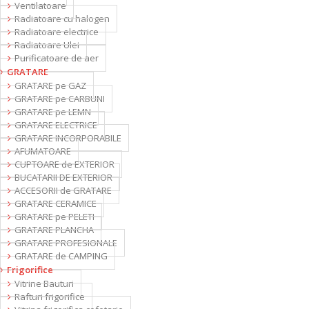
Ventilatoare
Radiatoare cu halogen
Radiatoare electrice
Radiatoare Ulei
Purificatoare de aer
GRATARE
GRATARE pe GAZ
GRATARE pe CARBUNI
GRATARE pe LEMN
GRATARE ELECTRICE
GRATARE INCORPORABILE
AFUMATOARE
CUPTOARE de EXTERIOR
BUCATARII DE EXTERIOR
ACCESORII de GRATARE
GRATARE CERAMICE
GRATARE pe PELETI
GRATARE PLANCHA
GRATARE PROFESIONALE
GRATARE de CAMPING
Frigorifice
Vitrine Bauturi
Rafturi frigorifice