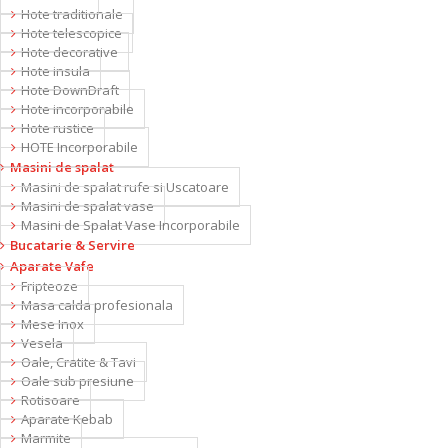
Hote traditionale
Hote telescopice
Hote decorative
Hote insula
Hote DownDraft
Hote incorporabile
Hote rustice
HOTE Incorporabile
Masini de spalat
Masini de spalat rufe si Uscatoare
Masini de spalat vase
Masini de Spalat Vase Incorporabile
Bucatarie & Servire
Aparate Vafe
Fripteoze
Masa calda profesionala
Mese Inox
Vesela
Oale, Cratite & Tavi
Oale sub presiune
Rotisoare
Aparate Kebab
Marmite