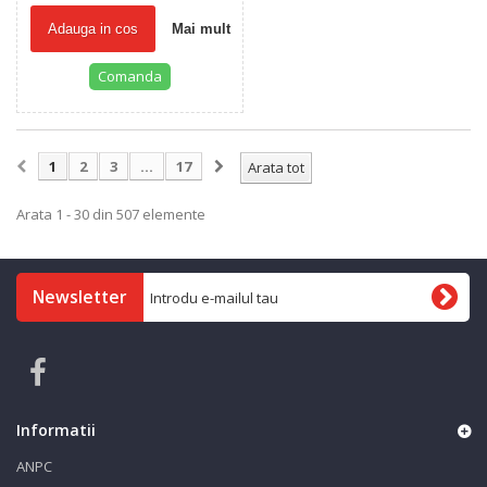
Adauga in cos
Mai mult
Comanda
1
2
3
...
17
Arata tot
Arata 1 - 30 din 507 elemente
Newsletter
Informatii
ANPC