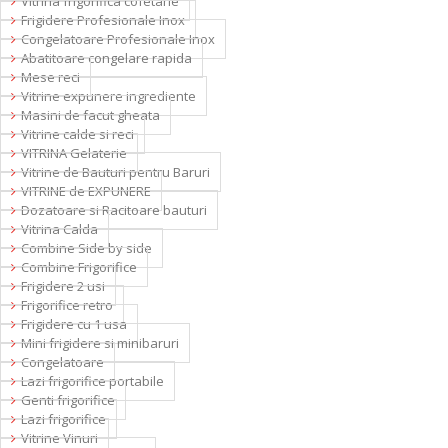
Vitrina frigorifica cofetarie
Frigidere Profesionale Inox
Congelatoare Profesionale Inox
Abatitoare congelare rapida
Mese reci
Vitrine expunere ingrediente
Masini de facut gheata
Vitrine calde si reci
VITRINA Gelaterie
Vitrine de Bauturi pentru Baruri
VITRINE de EXPUNERE
Dozatoare si Racitoare bauturi
Vitrina Calda
Combine Side by side
Combine Frigorifice
Frigidere 2 usi
Frigorifice retro
Frigidere cu 1 usa
Mini frigidere si minibaruri
Congelatoare
Lazi frigorifice portabile
Genti frigorifice
Lazi frigorifice
Vitrine Vinuri