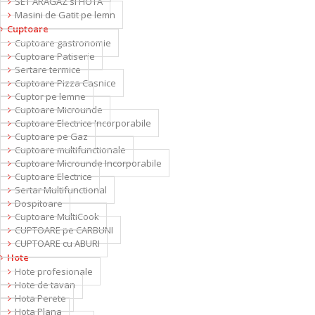
SET ARAGAZ si HOTA
Masini de Gatit pe lemn
Cuptoare
Cuptoare gastronomie
Cuptoare Patiserie
Sertare termice
Cuptoare Pizza Casnice
Cuptor pe lemne
Cuptoare Microunde
Cuptoare Electrice Incorporabile
Cuptoare pe Gaz
Cuptoare multifunctionale
Cuptoare Microunde Incorporabile
Cuptoare Electrice
Sertar Multifunctional
Dospitoare
Cuptoare MultiCook
CUPTOARE pe CARBUNI
CUPTOARE cu ABURI
Hote
Hote profesionale
Hote de tavan
Hota Perete
Hota Plana