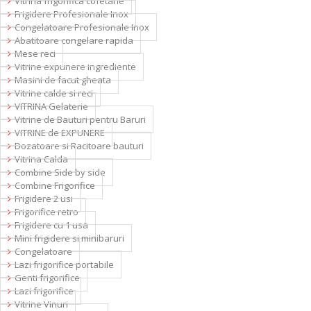
Vitrina frigorifica cofetarie
Frigidere Profesionale Inox
Congelatoare Profesionale Inox
Abatitoare congelare rapida
Mese reci
Vitrine expunere ingrediente
Masini de facut gheata
Vitrine calde si reci
VITRINA Gelaterie
Vitrine de Bauturi pentru Baruri
VITRINE de EXPUNERE
Dozatoare si Racitoare bauturi
Vitrina Calda
Combine Side by side
Combine Frigorifice
Frigidere 2 usi
Frigorifice retro
Frigidere cu 1 usa
Mini frigidere si minibaruri
Congelatoare
Lazi frigorifice portabile
Genti frigorifice
Lazi frigorifice
Vitrine Vinuri