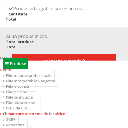
Autentificare
Contact
Produs adaugat cu succes in cos
Română
Cantitate
Sunati-ne:
0771 119 325
Magazinele noastre
Total
Ai un produs in cos.
Niciun produs
Total produse
0 lei
Total
Total
Cauta un produs
Plateste
Meniu
Finalizeaza comanda
Produse
Plite
Plite inductie profesionale
Plite incorporabile Rangetop
Plita electrica
Plite pe Gaz
Plite cu inductie
Plite vitroceramice
PLITE de COLT
Climatizare & sisteme de incalzire
SOBE
Aeroterme