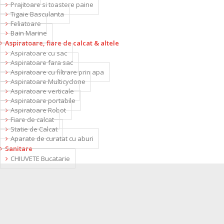
Prajitoare si toastere paine
Tigaie Basculanta
Feliatoare
Bain Marine
Aspiratoare, fiare de calcat & altele
Aspiratoare cu sac
Aspiratoare fara sac
Aspiratoare cu filtrare prin apa
Aspiratoare Multicyclone
Aspiratoare verticale
Aspiratoare portabile
Aspiratoare Robot
Fiare de calcat
Statie de Calcat
Aparate de curatat cu aburi
Sanitare
CHIUVETE Bucatarie
MASINI DE SPALAT
MASINI DE SPALAT VASE
Catalog de produse