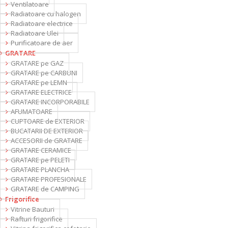
Ventilatoare
Radiatoare cu halogen
Radiatoare electrice
Radiatoare Ulei
Purificatoare de aer
GRATARE
GRATARE pe GAZ
GRATARE pe CARBUNI
GRATARE pe LEMN
GRATARE ELECTRICE
GRATARE INCORPORABILE
AFUMATOARE
CUPTOARE de EXTERIOR
BUCATARII DE EXTERIOR
ACCESORII de GRATARE
GRATARE CERAMICE
GRATARE pe PELETI
GRATARE PLANCHA
GRATARE PROFESIONALE
GRATARE de CAMPING
Frigorifice
Vitrine Bauturi
Rafturi frigorifice