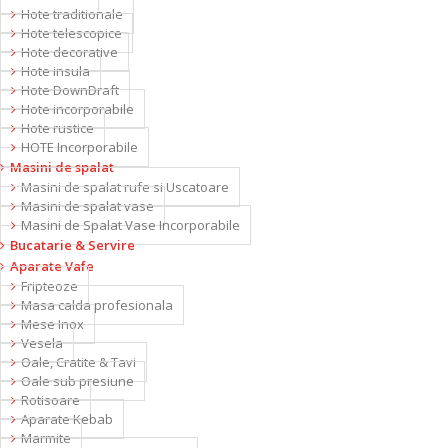
Hote traditionale
Hote telescopice
Hote decorative
Hote insula
Hote DownDraft
Hote incorporabile
Hote rustice
HOTE Incorporabile
Masini de spalat
Masini de spalat rufe si Uscatoare
Masini de spalat vase
Masini de Spalat Vase Incorporabile
Bucatarie & Servire
Aparate Vafe
Fripteoze
Masa calda profesionala
Mese Inox
Vesela
Oale, Cratite & Tavi
Oale sub presiune
Rotisoare
Aparate Kebab
Marmite